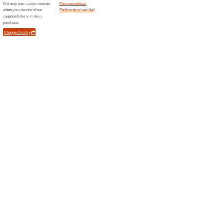
ganar un premio
Ordenar por:
Alimentos, bebidas 
un premio
Error!
Desafortunadamente, esta categorí
Novedades