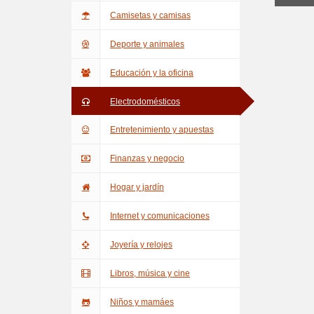
Camisetas y camisas
Deporte y animales
Educación y la oficina
Electrodomésticos
Entretenimiento y apuestas
Finanzas y negocio
Hogar y jardín
Internet y comunicaciones
Joyería y relojes
Libros, música y cine
Niños y mamáes