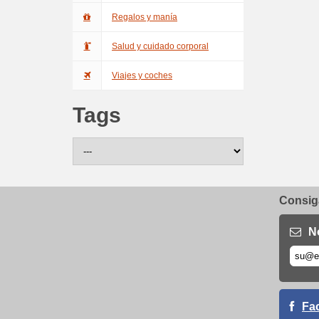
Regalos y manía
Salud y cuidado corporal
Viajes y coches
Tags
Consiga
N
Fa